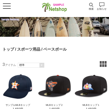
検索
お知らせ
トップ
/
スポーツ用品
/ ベースボール
3
アイテム
サンプルMLBキャップ
MLBキャップ２
MLBキャップ１