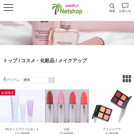
検索
お知らせ
トップ
/
コスメ・化粧品
/ メイクアップ
4
アイテム
会員限定
UVカットクリームセット
口紅
アイシャドウ