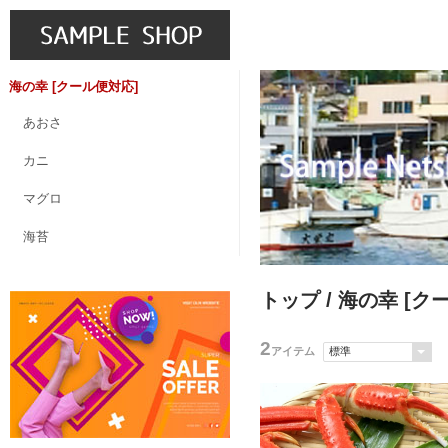
海の幸 [クール便対応]
あおさ
カニ
マグロ
海苔
トップ
/ 海の幸 [ク
2
アイテム