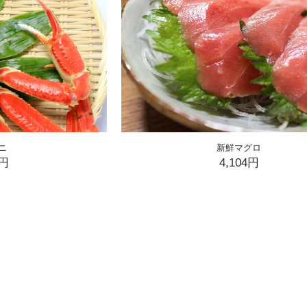
ニ
新鮮マグロ
4円
4,104円