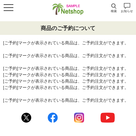
検索
お知らせ
商品のご予約について
[ご予約]マークが表示されている商品は、ご予約注文ができます。
[ご予約]マークが表示されている商品は、ご予約注文ができます。
[ご予約]マークが表示されている商品は、ご予約注文ができます。
[ご予約]マークが表示されている商品は、ご予約注文ができます。
[ご予約]マークが表示されている商品は、ご予約注文ができます。
[ご予約]マークが表示されている商品は、ご予約注文ができます。
[ご予約]マークが表示されている商品は、ご予約注文ができます。